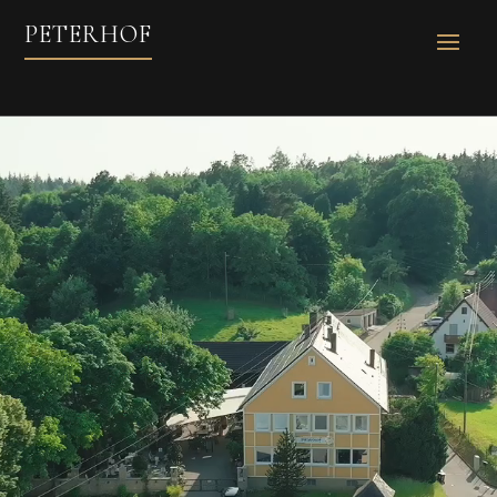
Video-
PETERHOF
Player